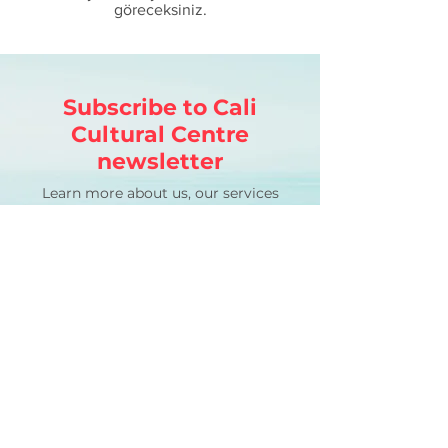
göreceksiniz.
Subscribe to Cali
Cultural Centre
newsletter
Learn more about us, our services
and promotions
Email
SUBSCRIBE