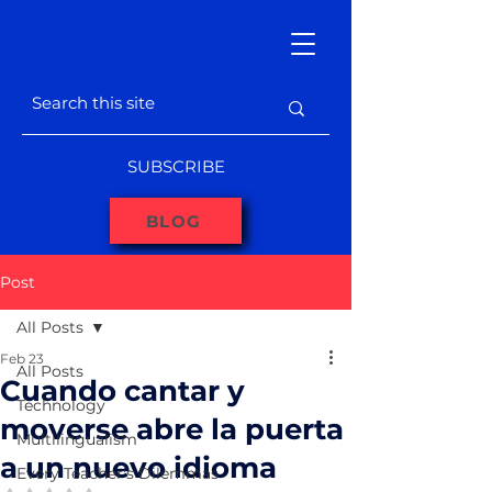
SUBSCRIBE
BLOG
Post
All Posts
Feb 23
All Posts
Cuando cantar y
Technology
moverse abre la puerta
Multilingualism
a un nuevo idioma
Every Teacher's Dilemmas