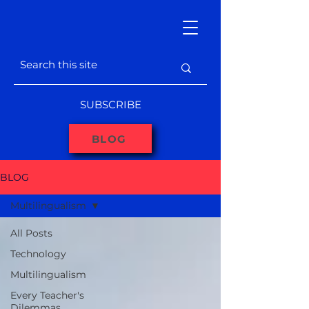
SUBSCRIBE
BLOG
BLOG
Multilingualism
All Posts
Technology
Multilingualism
Every Teacher's
Dilemmas