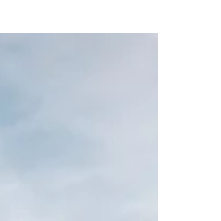
Çok Dilli Aileler Bazı aileler evde konuştukları
dili başarıyla korurken, diğerleri ana dillerini
çocuklarına aktarmakta neden...