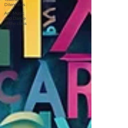
Dilemmas
Art, Music
and Dance
in the class