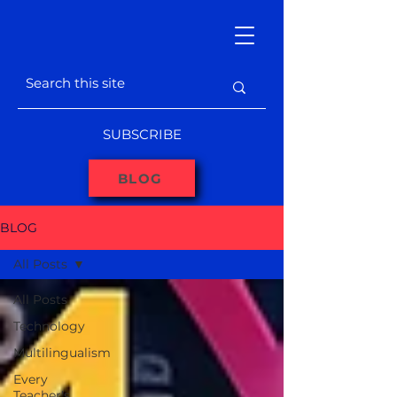
SUBSCRIBE
BLOG
BLOG
All Posts
All Posts
Technology
Multilingualism
Every
Teacher's