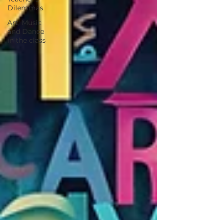
Dilemmas
Art, Music
and Dance
in the class