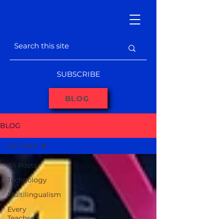
SUBSCRIBE
BLOG
BLOG
All Posts
All Posts
Technology
Multilingualism
Every
Teacher's