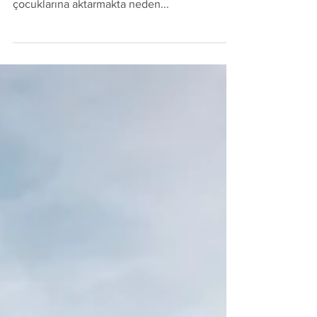
Çok Dilli Aileler
Çok Dilli Aileler Bazı aileler evde konuştukları
dili başarıyla korurken, diğerleri ana dillerini
çocuklarına aktarmakta neden...